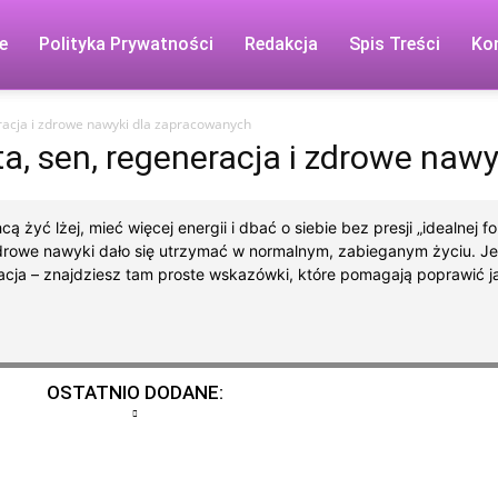
e
Polityka Prywatności
Redakcja
Spis Treści
Ko
eracja i zdrowe nawyki dla zapracowanych
ta, sen, regeneracja i zdrowe naw
cą żyć lżej, mieć więcej energii i dbać o siebie bez presji „idealne
y zdrowe nawyki dało się utrzymać w normalnym, zabieganym życiu. 
eracja – znajdziesz tam proste wskazówki, które pomagają poprawić 
OSTATNIO DODANE: