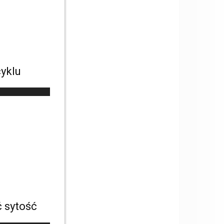
cyklu
ć sytość