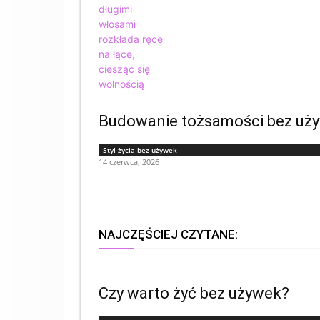
Budowanie tożsamości bez używe
Styl życia bez używek
14 czerwca, 2026
NAJCZĘŚCIEJ CZYTANE:
Czy warto żyć bez używek?