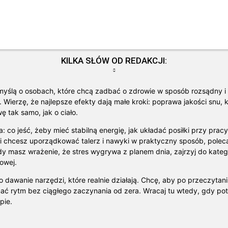
KILKA SŁÓW OD REDAKCJI:
 myślą o osobach, które chcą zadbać o zdrowie w sposób rozsądny i 
 Wierzę, że najlepsze efekty dają małe kroki: poprawa jakości snu, k
ę tak samo, jak o ciało.
: co jeść, żeby mieć stabilną energię, jak układać posiłki przy pra
eśli chcesz uporządkować talerz i nawyki w praktyczny sposób, pole
dy masz wrażenie, że stres wygrywa z planem dnia, zajrzyj do kateg
rowej.
o dawanie narzędzi, które realnie działają. Chcę, aby po przeczytani
ymać rytm bez ciągłego zaczynania od zera. Wracaj tu wtedy, gdy potr
pie.