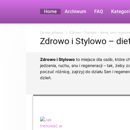
Home
Archiwum
FAQ
Kategori
Strona główna
Zdrowo i Stylowo – dieta, sen, regen
Zdrowo i Stylowo – die
Zdrowo i Stylowo
to miejsce dla osób, które ch
jedzenia, ruchu, snu i regeneracji – tak, żeb
poczuć różnicę, zajrzyj do działu Sen i regen
dzień.