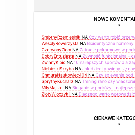
NOWE KOMENTA
SrebrnyRzemieslnik
NA
Czy warto robić przer
WesolyRowerzysta
NA
Bioidentyczne hormony –
CzerwonyZiom
NA
Zatrucie pokarmowe w podr
DobryEntuzjasta
NA
Żywność funkcjonalna – czy
ZwinnyKibic
NA
10 najlepszych sportów dla z
NiebieskiSkryba
NA
Jak dzieci powinny się na
ChmuraNaukowiec404
NA
Czy śpiewanie pod 
SprytnyKucharz
NA
Trening rano czy wieczor
MilyMajster
NA
Bieganie w podróży – najlepsze
ZlotyWloczykij
NA
Dlaczego warto wprowadzić 
CIEKAWE KATEGO