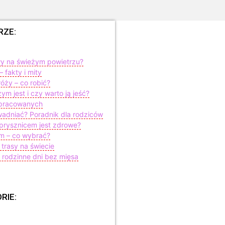
RZE:
wy na świeżym powietrzu?
 fakty i mity
óży – co robić?
m jest i czy warto ją jeść?
apracowanych
wadniać? Poradnik dla rodziców
prysznicem jest zdrowe?
em – co wybrać?
 trasy na świecie
rodzinne dni bez mięsa
RIE: