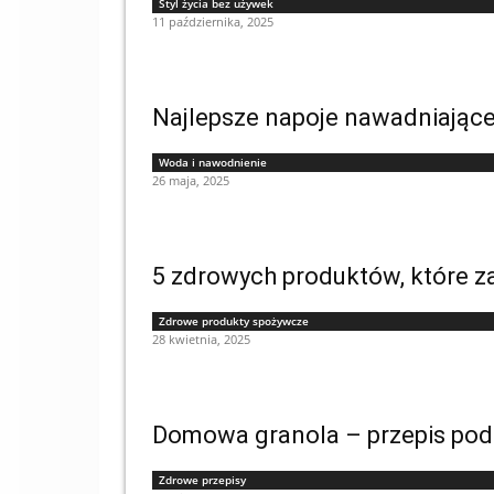
Styl życia bez używek
11 października, 2025
Najlepsze napoje nawadniające
Woda i nawodnienie
26 maja, 2025
5 zdrowych produktów, które 
Zdrowe produkty spożywcze
28 kwietnia, 2025
Domowa granola – przepis pod
Zdrowe przepisy